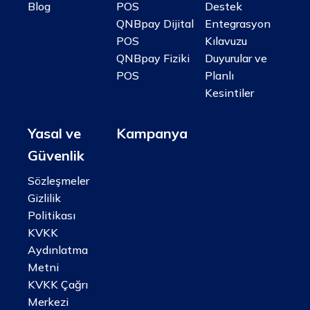
Blog
POS
Destek
QNBpay Dijital
Entegrasyon
POS
Kılavuzu
QNBpay Fiziki
Duyurular ve
POS
Planlı
Kesintiler
Yasal ve
Kampanya
Güvenlik
Sözleşmeler
Gizlilik
Politikası
KVKK
Aydınlatma
Metni
KVKK Çağrı
Merkezi