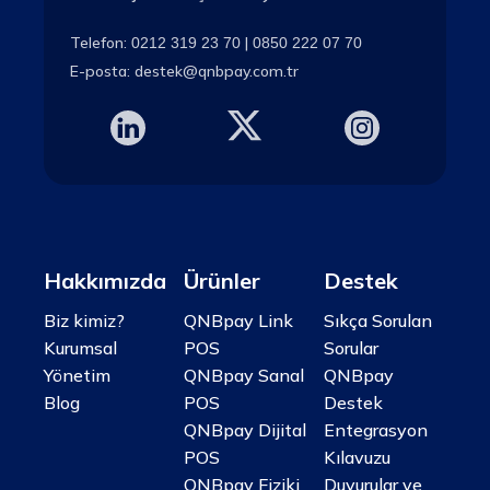
Telefon:
|
0212 319 23 70
0850 222 07 70
E-posta:
destek@qnbpay.com.tr
Hakkımızda
Ürünler
Destek
Biz kimiz?
QNBpay Link
Sıkça Sorulan
Kurumsal
POS
Sorular
Yönetim
QNBpay Sanal
QNBpay
Blog
POS
Destek
QNBpay Dijital
Entegrasyon
POS
Kılavuzu
QNBpay Fiziki
Duyurular ve