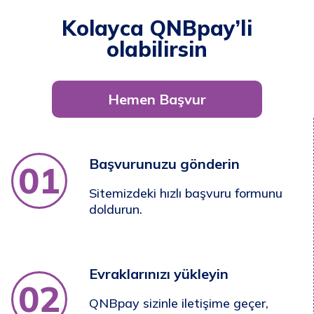
Kolayca QNBpay’li
olabilirsin
Hemen Başvur
Başvurunuzu gönderin
01
Sitemizdeki hızlı başvuru formunu
doldurun.
Evraklarınızı yükleyin
02
QNBpay sizinle iletişime geçer,