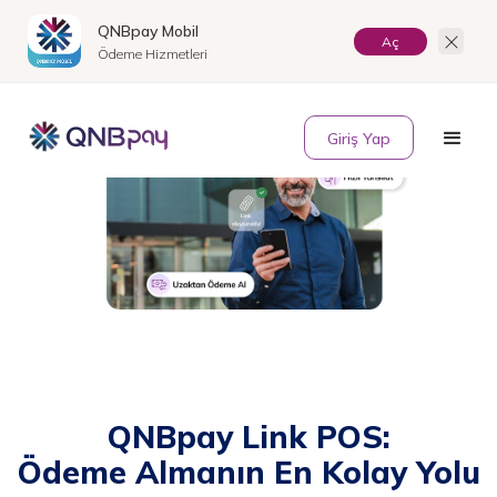
QNBpay Mobil
Aç
Ödeme Hizmetleri
EN
Giriş Yap
QNBpay Link POS:
Ödeme Almanın En Kolay Yolu