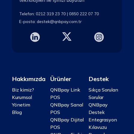
teknolojileri ile işinizi büyütün
Telefon:
|
0212 319 23 70
0850 222 07 70
E-posta:
destek@qnbpay.com.tr
Hakkımızda
Ürünler
Destek
Biz kimiz?
QNBpay Link
Sıkça Sorulan
Kurumsal
POS
Sorular
Yönetim
QNBpay Sanal
QNBpay
Blog
POS
Destek
QNBpay Dijital
Entegrasyon
POS
Kılavuzu