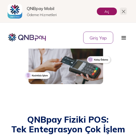
QNBpay Mobil
Aç
Ödeme Hizmetleri
EN
Giriş Yap
QNBpay Fiziki POS:
Tek Entegrasyon Çok İşlem